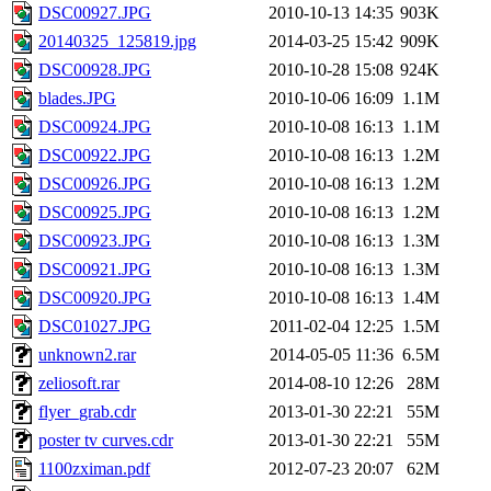
DSC00927.JPG
2010-10-13 14:35
903K
20140325_125819.jpg
2014-03-25 15:42
909K
DSC00928.JPG
2010-10-28 15:08
924K
blades.JPG
2010-10-06 16:09
1.1M
DSC00924.JPG
2010-10-08 16:13
1.1M
DSC00922.JPG
2010-10-08 16:13
1.2M
DSC00926.JPG
2010-10-08 16:13
1.2M
DSC00925.JPG
2010-10-08 16:13
1.2M
DSC00923.JPG
2010-10-08 16:13
1.3M
DSC00921.JPG
2010-10-08 16:13
1.3M
DSC00920.JPG
2010-10-08 16:13
1.4M
DSC01027.JPG
2011-02-04 12:25
1.5M
unknown2.rar
2014-05-05 11:36
6.5M
zeliosoft.rar
2014-08-10 12:26
28M
flyer_grab.cdr
2013-01-30 22:21
55M
poster tv curves.cdr
2013-01-30 22:21
55M
1100zximan.pdf
2012-07-23 20:07
62M