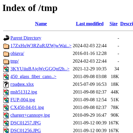
Index of /tmp
Name
Last modified
Size
Descri
Parent Directory
-
17ZxHuW3RZuRJZWjwWai..>
2024-02-03 22:44
-
obiava/
2016-01-16 12:28
-
tmp/
2024-02-03 22:44
-
3KYUiiuBAjoWcGGQnf2h..>
2021-12-29 10:35
34
450_glass_fiber_cano..>
2011-09-08 03:08
18K
график.xlsx
2015-07-09 16:53
18K
msh51312.jpg
2011-09-08 02:37
44K
FUP-004.jpg
2011-09-08 12:54
51K
CX450-04-01.jpg
2011-09-08 02:37
78K
charger+cannopy.jpg
2010-09-29 16:47
90K
DSC01257.JPG
2011-09-12 00:39
167K
DSC01256.JPG
2011-09-12 00:39
167K