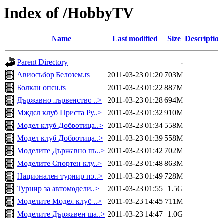
Index of /HobbyTV
Name
Last modified
Size
Descripti
Parent Directory
-
Авиосъбор Белозем.ts
2011-03-23 01:20
703M
Болкан опен.ts
2011-03-23 01:22
887M
Държавно първенство ..>
2011-03-23 01:28
694M
Мждел клуб Приста Ру..>
2011-03-23 01:32
910M
Модел клуб Добротица..>
2011-03-23 01:34
558M
Модел клуб Добротица..>
2011-03-23 01:39
558M
Моделите Държавно пъ..>
2011-03-23 01:42
702M
Моделите Спортен клу..>
2011-03-23 01:48
863M
Национален турнир по..>
2011-03-23 01:49
728M
Турнир за автомодели..>
2011-03-23 01:55
1.5G
Моделите Модел клуб ..>
2011-03-23 14:45
711M
Моделите Държавен ша..>
2011-03-23 14:47
1.0G